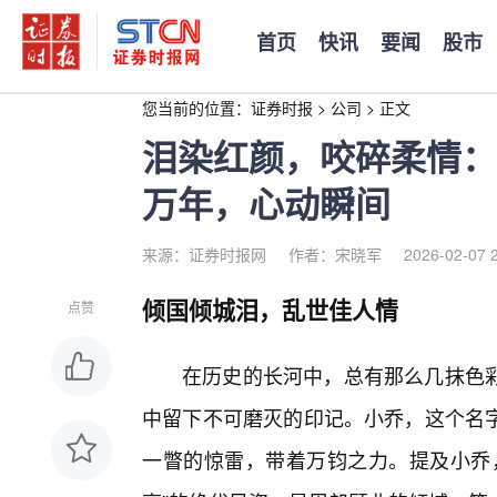
首页
快讯
要闻
股市
您当前的位置：
证券时报
>
公司
>
正文
泪染红颜，咬碎柔情：
万年，心动瞬间
来源：证券时报网
作者：宋晓军
2026-02-07 
倾国倾城泪，乱世佳人情
点赞
在历史的长河中，总有那么几抹色
中留下不可磨灭的印记。小乔，这个名
一瞥的惊雷，带着万钧之力。提及小乔，