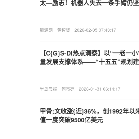
太—励志！机器人失去一条手臂仍坚
能源网
黄智贤
2026-02-05 07:43:17
【C{G}S-
DI热点洞察】以“一老一
量发展支撑体系——“十五五”规划
半岛晨报
何亮亮
2026-01-31 06:14:17
甲骨;文收涨{近}36%，创1992
值一度突破9500亿美元