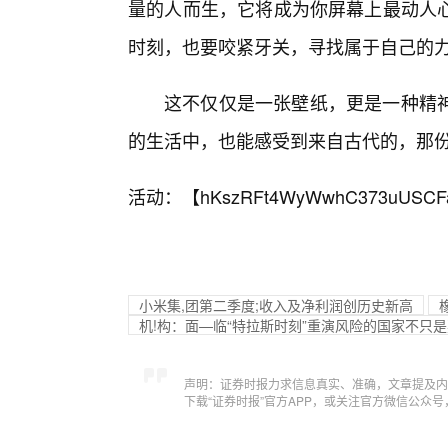
量的人而生，它将成为你屏幕上最动人
时刻，也要咬紧牙关，寻找属于自己的
这不仅仅是一张壁纸，更是一种精神
的生活中，也能感受到来自古代的，那
活动：【
hKszRFt4WyWwhC373uUSCF
小米集,团第二季度;收入及净利润创历史新高
机!构：面—临“特拉斯时刻”重演风险的国家不只
声明：证券时报力求信息真实、准确，文章提及内
下载“证券时报”官方APP，或关注官方微信公众