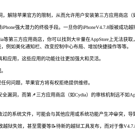
OS系统的漏洞，解除苹果官方的限制，从而允许用户安装第三方应用商店
one强大潜力的终极手段。一旦你的iPhoneV4.7.8版被成功
dia等第三方应用商店，你可以找到大🌸量在AppStore上无
功能，例如美化通知栏、改变控制中心布局、增加快捷操作等等。
具和应用，这些应用的功能往往更加强大和灵活。
觑。
出现任何问题，苹果官方将有权拒绝提供维修。
漏洞，而第📌三方应用商店（如Cydia）的审核机制远不如App
改过的系统文件，可能会与其他应用或系统功能产生冲😁突，导
导致越狱失效，甚至需要等📝待新的越狱工具发布，而对于像V4.