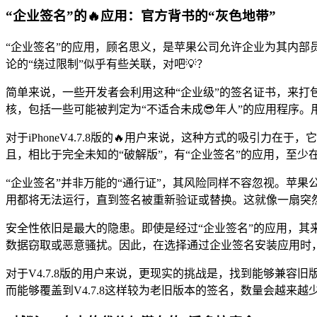
“企业签名”的🔥应用：官方背书的“灰色地带”
“企业签名”的应用，顾名思义，是苹果公司允许企业为其内部员
论的“绕过限制”似乎有些关联，对吧💡？
简单来说，一些开发者会利用这种“企业级”的签名证书，来打包
核，包括一些可能被判定为“不适合未成😎年人”的应用程序
对于iPhoneV4.7.8版的🔥用户来说，这种方式的吸引力在于
且，相比于完全未知的“破解版”，有“企业签名”的应用，至少
“企业签名”并非万能的“通行证”，其风险同样不容忽视。苹
用都将无法运行，直到签名被重新验证或替换。这就像一扇突
安全性依旧是最大的隐患。即使是经过“企业签名”的应用，其
数据窃取或恶意骚扰。因此，在选择通过企业签名安装应用时
对于V4.7.8版的用户来说，更现实的挑战是，找到能够兼容
而能够覆盖到V4.7.8这样较为老旧版本的签名，数量会越来