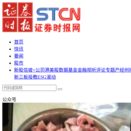
首页
快讯
要闻
股市
新股
信披+
公司
港美股
数据
基金
金融
视听
评论
专题
产经
创
新三板
投教
ESG
滚动
公众号