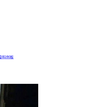
投
科创板