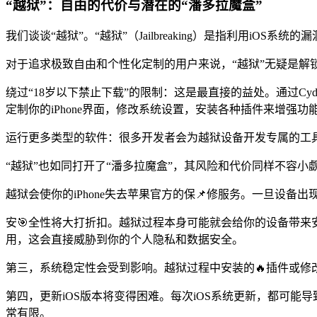
“越狱”：自由的代价与潜在的“潘多拉魔盒”
我们谈谈“越狱”。“越狱”（Jailbreaking）是指利用i
对于追求极致自由和个性化定制的用户来说，“越狱”无疑是解锁iPh
绕过“18岁以下禁止下载”的限制：这是最直接的益处。通过Cy
定制你的iPhone界面，修改系统设置，安装各种插件来增强
运行更多类型的软件：很多开发者会为越狱设备开发专属的工
“越狱”也如同打开了“潘多拉魔盒”，其风险和代价同样不容小
越狱会使你的iPhone失去苹果官方的保📌修服务。一旦设备
安🎯全性将大打折扣。越狱过程本身可能就会给你的设备带来安全
用，这会直接威胁到你的个人隐私和数据安全。
第三，系统稳定性会受到影响。越狱过程中安装的🔥插件或修
第四，更新iOS版本将变得困难。每次iOS系统更新，都可能
常有限。