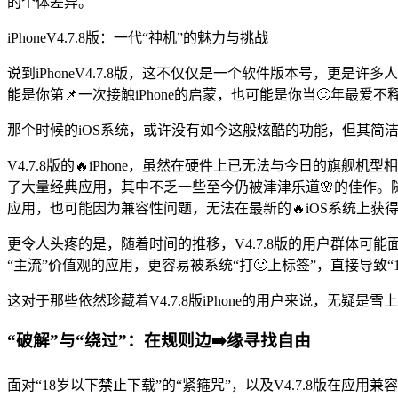
的个体差异。
iPhoneV4.7.8版：一代“神机”的魅力与挑战
说到iPhoneV4.7.8版，这不仅仅是一个软件版本号，更是许
能是你第📌一次接触iPhone的启蒙，也可能是你当🙂年最爱不
那个时候的iOS系统，或许没有如今这般炫酷的功能，但其简洁
V4.7.8版的🔥iPhone，虽然在硬件上已无法与今日的旗
了大量经典应用，其中不乏一些至今仍被津津乐道🌸的佳作。随
应用，也可能因为兼容性问题，无法在最新的🔥iOS系统上获
更令人头疼的是，随着时间的推移，V4.7.8版的用户群体
“主流”价值观的应用，更容易被系统“打🙂上标签”，直接导致“
这对于那些依然珍藏着V4.7.8版iPhone的用户来说，无
“破解”与“绕过”：在规则边➡️缘寻找自由
面对“18岁以下禁止下载”的“紧箍咒”，以及V4.7.8版在