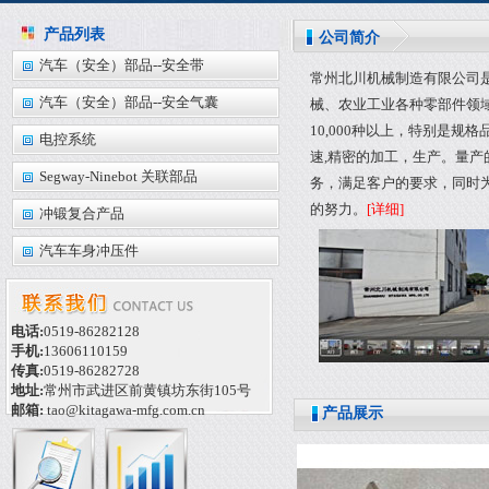
产品列表
公司简介
汽车（安全）部品--安全带
常州北川机械制造有限公司
汽车（安全）部品--安全气囊
械、农业工业各种零部件领
10,000种以上，特别是规
电控系统
速,精密的加工，生产。量产
Segway-Ninebot 关联部品
务，满足客户的要求，同时
的努力。
[详细]
冲锻复合产品
汽车车身冲压件
电话:
0519-86282128
手机:
13606110159
传真:
0519-86282728
地址:
常州市武进区前黄镇坊东街105号
邮箱:
tao@kitagawa-mfg.com.cn
产品展示